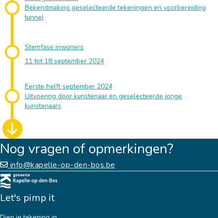
Bekendmaking geselecteerde tekeningen en voorbereiding
tunnel
Stemfase inwoners
11 tot 18 september 2024
Eerste helft september 2024
Uitvoering door kunstenaar en geselecteerde jonge
kunstenaars
Nog vragen of opmerkingen?
info@kapelle-op-den-bos.be
Let's pimp it
Dien je tekening in