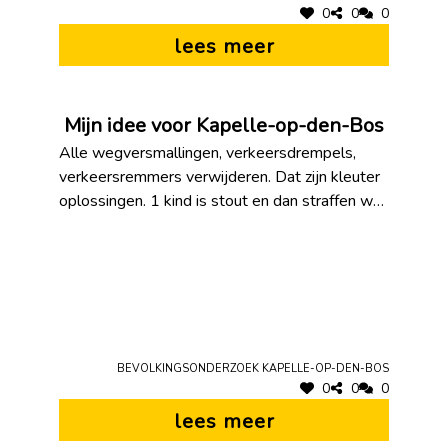
0
0
0
lees meer
Mijn idee voor Kapelle-op-den-Bos
Alle wegversmallingen, verkeersdrempels,
verkeersremmers verwijderen. Dat zijn kleuter
oplossingen. 1 kind is stout en dan straffen we
de hele klas. 1 iemand rijdt te snel en we
straffen de hele gemeente.
Bevolkingsonderzoek Kapelle-op-den-Bos
0
0
0
lees meer