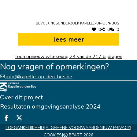
Bevolkingsonderzoek Kapelle-op-den-Bos
0
0
0
lees meer
Toon opnieuw willekeurig 24 van de 217 bijdragen
Nog vragen of opmerkingen?
info@kapelle-op-den-bos.be
Over dit project
Resultaten omgevingsanalyse 2024
Deel op facebook
Deel op X
|
|
|
TOEGANKELIJKHEID
ALGEMENE VOORWAARDEN
UW PRIVACY
|
COOKIES
BPART 2026