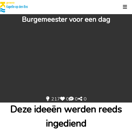
Kli
Burgemeester voor een dag
217
0
0
0
Deze ideeën werden reeds
ingediend