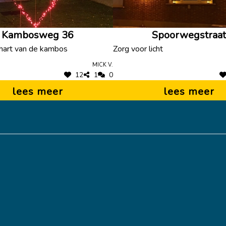
Kambosweg 36
Spoorwegstraat
hart van de kambos
Zorg voor licht
Mick V.
12
1
0
lees meer
lees meer