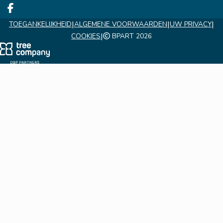
Deel op facebook
|
|
|
TOEGANKELIJKHEID
ALGEMENE VOORWAARDEN
UW PRIVACY
|
COOKIES
BPART 2026