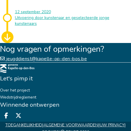
12 september 2020
Uitvoering door kunstenaar en geselecteerde jonge
kunstenaars
Nog vragen of opmerkingen?
jeugddienst@kapelle-op-den-bos.be
Let's pimp it
Over het project
Wedstrijdreglement
Winnende ontwerpen
Deel op facebook
Deel op X
|
|
|
TOEGANKELIJKHEID
ALGEMENE VOORWAARDEN
UW PRIVACY