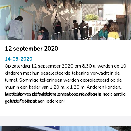
12 september 2020
14-09-2020
Op zaterdag 12 september 2020 om 8.30 u. werden de 10
kinderen met hun geselecteerde tekening verwacht in de
tunnel. Sommige tekeningen werden geprojecteerd op de
muur in een kader van 1.20 m. x 1.20 m. Anderen konden
hun tekening zelf weer helemaal overtekenen in het
Met hulp van de schilders en enkele vrijwilligers is dit aardig
voorziene kader.
gelukt. Proficiat aan iedereen!