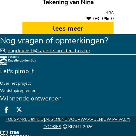
Tekening van Nina
Nina
0
0
0
lees meer
Nog vragen of opmerkingen?
jeugddienst@kapelle-op-den-bos.be
Let's pimp it
Over het project
Wedstrijdreglement
Winnende ontwerpen
Deel op facebook
Deel op X
|
|
|
TOEGANKELIJKHEID
ALGEMENE VOORWAARDEN
UW PRIVACY
|
COOKIES
BPART 2026