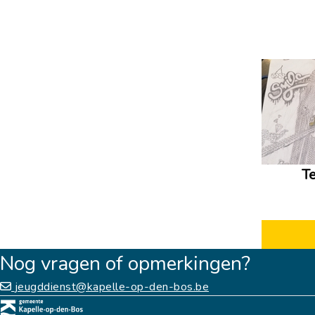
T
Nog vragen of opmerkingen?
jeugddienst@kapelle-op-den-bos.be