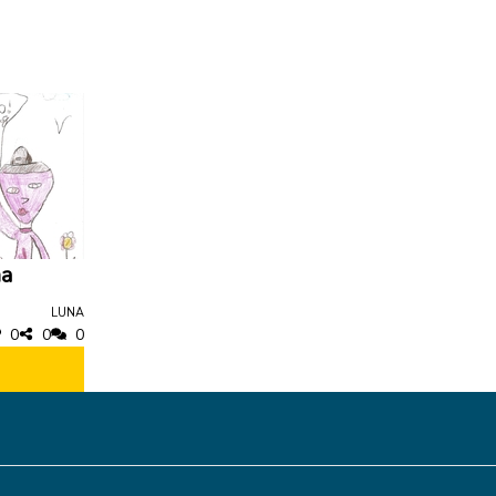
na
Luna
0
0
0