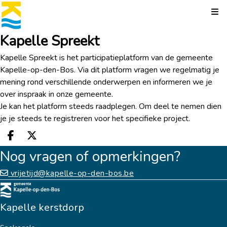
Kli
Kapelle Spreekt
Kapelle Spreekt is het participatieplatform van de gemeente
Kapelle-op-den-Bos. Via dit platform vragen we regelmatig je
mening rond verschillende onderwerpen en informeren we je
over inspraak in onze gemeente.
Je kan het platform steeds raadplegen. Om deel te nemen dien
je je steeds te registreren voor het specifieke project.
Deel op facebook
Deel op X
Nog vragen of opmerkingen?
vrijetijd@kapelle-op-den-bos.be
Kapelle kerstdorp