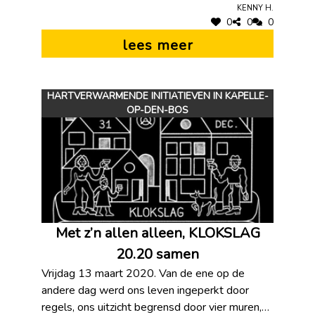
inwoners en medewerkers van onze Kapelse
Kenny H.
woonzorgcentra. Wil je meedoen? Schrijf dan
0
0
0
een kerstkaartje en steek het in de bus van een
lees meer
woonzorgcentrum. Je kan de kaartjes ook per
post opsturen naar het volgende adres: WZC
Akapella, t.a.v. De Warmste Week,
HARTVERWARMENDE INITIATIEVEN IN KAPELLE-
Parallelweg 10, 1880 Kapelle-op-den-Bos
OP-DEN-BOS
WZC Paaleyck, t.a.v. De Warmste Week,
Kanunnik Muyldermanslaan 12, 1880 Kapelle-
op-den-Bos Jouw kerstwensen worden
opgehangen op een zichtbare plaats.
Met z’n allen alleen, KLOKSLAG
20.20 samen
Vrijdag 13 maart 2020. Van de ene op de
andere dag werd ons leven ingeperkt door
regels, ons uitzicht begrensd door vier muren,