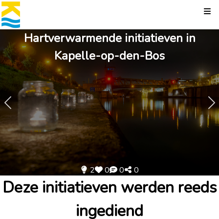
Kli
Hartverwarmende initiatieven in
Kapelle-op-den-Bos
2
0
0
0
Deze initiatieven werden reeds
ingediend