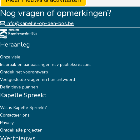
gefaseerd. Concrete informatie over de fasering en de
Nog vragen of opmerkingen?
bereikbaarheid wordt pas vrijgegeven vanaf midden februari
2023, na overleg tussen de nutsmaatschappijen en het
info@kapelle-op-den-bos.be
lokaal bestuur. De betrokken handelaars krijgen
automatisch een melding van de Vlaamse overheid indien ze
Heraanleg
in aanmerking komen voor de hinderpremie.
Onze visie
Inspraak en aanpassingen nav publieksreacties
Ontdek het voorontwerp
Veelgestelde vragen en hun antwoord
Definitieve plannen
Kapelle Spreekt
Wat is Kapelle Spreekt?
Contacteer ons
Privacy
Ontdek alle projecten
Werfnieuws