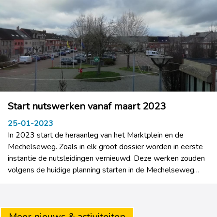
de plantbakken in de Mechelseweg, vanaf de Westdijk.
Start nutswerken vanaf maart 2023
25-01-2023
In 2023 start de heraanleg van het Marktplein en de
Mechelseweg. Zoals in elk groot dossier worden in eerste
instantie de nutsleidingen vernieuwd. Deze werken zouden
volgens de huidige planning starten in de Mechelseweg
vanaf maart tot juni 2023 en verder gezet worden op en
rond het Marktplein van juni tot augustus 2023. De
eigenlijke heraanleg van de rijbaan volgt dan vanaf augustus
Meer nieuws & activiteiten
2023 in de Mechelseweg. Deze wegenwerken verlopen