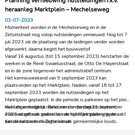
Planning vernieuwing nutsleidingen i.k.v.
heraanleg Marktplein – Mechelseweg
03-07-2023
Momenteel worden in de Mechelseweg en in de
Zetselstraat nog volop nutsleidingen vernieuwd. Nog tot 7
juli 2023 zal de plaatsing van de leidingen verder worden
afgewerkt, daarna begint het bouwverlof.
Vanaf 16 augustus (tot 15 september 2023) herstarten de
werken in de René Swaelusstraat, de Otto De Mayerstraat
en in de zone tegenover het administratief centrum.
Het kermisweekend van 9 september 2023 kan
plaatsvinden op het Marktplein. Nadien, vanaf 18 tot 27
september 2023 worden de nutsleidingen op het
Marktplein geplaatst. In die periode is parkeren op het plein
niet langer mogelijk. Bewoners en bezoekers kunnen
Voor de wekelijkse markt van donderdag 21 september
evenwel gebruik maken van de tijdelijke parking in de
2023 wordt een gedeelte van het Marktplein vrijgemaakt
Kerselaarlaan ter hoogte van de gemeentelijke loods.
aan de kant van de Zetselstraat.