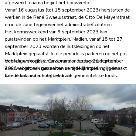
afgewerkt, daarna begint het bouwverlof.
Vanaf 16 augustus (tot 15 september 2023) herstarten de
werken in de René Swaelusstraat, de Otto De Mayerstraat
en in de zone tegenover het administratief centrum.
Het kermisweekend van 9 september 2023 kan
plaatsvinden op het Marktplein. Nadien, vanaf 18 tot 27
september 2023 worden de nutsleidingen op het
Marktplein geplaatst. In die periode is parkeren op het plein
niet langer mogelijk. Bewoners en bezoekers kunnen
Voor de wekelijkse markt van donderdag 21 september
evenwel gebruik maken van de tijdelijke parking in de
2023 wordt een gedeelte van het Marktplein vrijgemaakt
Kerselaarlaan ter hoogte van de gemeentelijke loods.
aan de kant van de Zetselstraat.