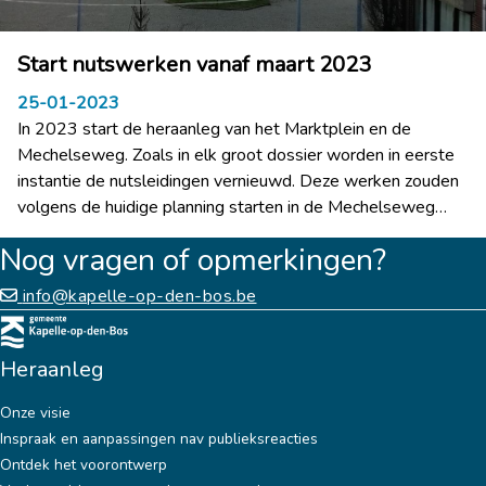
Start nutswerken vanaf maart 2023
25-01-2023
In 2023 start de heraanleg van het Marktplein en de
Mechelseweg. Zoals in elk groot dossier worden in eerste
instantie de nutsleidingen vernieuwd. Deze werken zouden
volgens de huidige planning starten in de Mechelseweg
vanaf maart tot juni 2023 en verder gezet worden op en
Nog vragen of opmerkingen?
rond het Marktplein van juni tot augustus 2023. De
eigenlijke heraanleg van de rijbaan volgt dan vanaf augustus
info@kapelle-op-den-bos.be
2023 in de Mechelseweg. Deze wegenwerken verlopen
gefaseerd. Concrete informatie over de fasering en de
bereikbaarheid wordt pas vrijgegeven vanaf midden februari
Heraanleg
2023, na overleg tussen de nutsmaatschappijen en het
Onze visie
lokaal bestuur. De betrokken handelaars krijgen
Inspraak en aanpassingen nav publieksreacties
automatisch een melding van de Vlaamse overheid indien ze
Ontdek het voorontwerp
in aanmerking komen voor de hinderpremie.