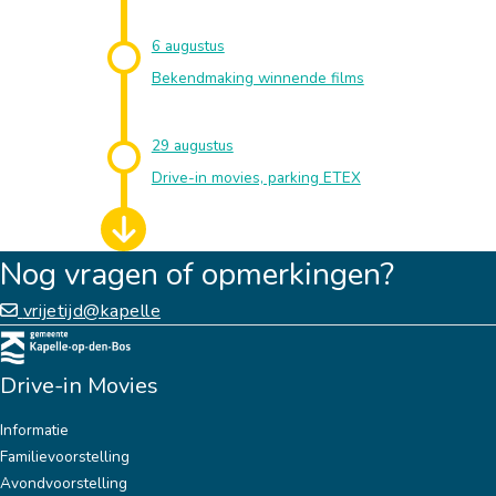
6 augustus
Bekendmaking winnende films
29 augustus
Drive-in movies, parking ETEX
Nog vragen of opmerkingen?
vrijetijd@kapelle
Drive-in Movies
Informatie
Familievoorstelling
Avondvoorstelling