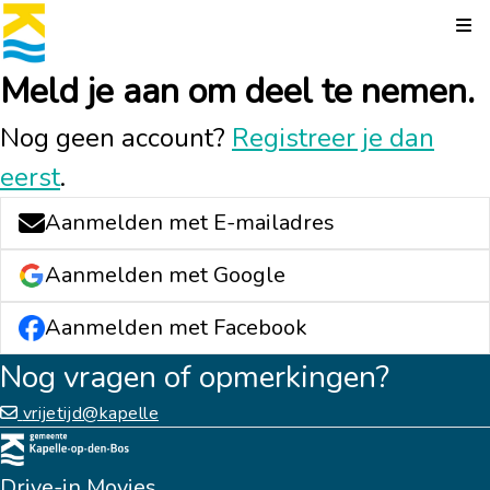
Kli
Meld je aan om deel te nemen.
Nog geen account?
Registreer je dan
eerst
.
Aanmelden met E-mailadres
Aanmelden met Google
Aanmelden met Facebook
Nog vragen of opmerkingen?
vrijetijd@kapelle
Drive-in Movies