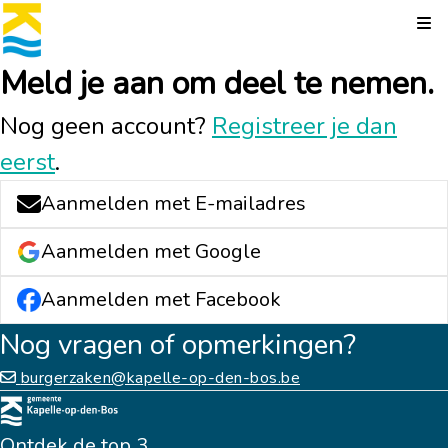
Kli
Meld je aan om deel te nemen.
Nog geen account?
Registreer je dan
eerst
.
Aanmelden met E-mailadres
Aanmelden met Google
Aanmelden met Facebook
Nog vragen of opmerkingen?
burgerzaken@kapelle-op-den-bos.be
Ontdek de top 3