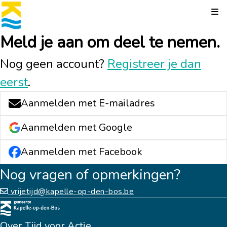
Kli
Meld je aan om deel te nemen.
Nog geen account?
Registreer je dan
eerst
.
Aanmelden met E-mailadres
Aanmelden met Google
Aanmelden met Facebook
Nog vragen of opmerkingen?
vrijetijd@kapelle-op-den-bos.be
Over Tijd voor Actie