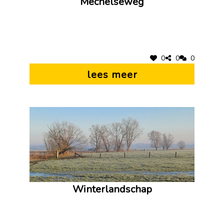
Mechelseweg
0
0
0
lees meer
Winterlandschap