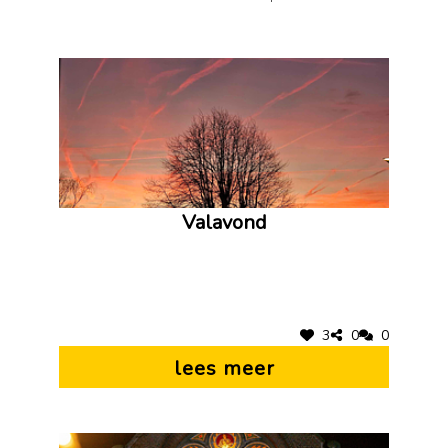
Valavond
3
0
0
lees meer