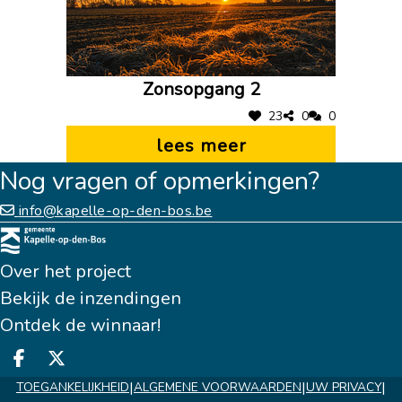
Zonsopgang 2
23
0
0
lees meer
Nog vragen of opmerkingen?
info@kapelle-op-den-bos.be
Over het project
Bekijk de inzendingen
Ontdek de winnaar!
Deel op facebook
Deel op X
|
|
|
TOEGANKELIJKHEID
ALGEMENE VOORWAARDEN
UW PRIVACY