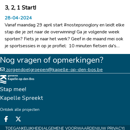
3, 2, 1 Start!
28-04-2024
Vanaf maandag 29 april start #nostepsnoglory en leidt elke
stap die je zet naar de overwinning! Ga je volgende week
sporten? Fiets je naar het werk? Geef in de maand mei ook
je sportsessies in op je profiel: 10 minuten fietsen da's
1500 stappen
Nog vragen of opmerkingen?
zorgendoelgroepen@kapelle-op-den-bos.be
Stap mee!
Kapelle Spreekt
Ontdek alle projecten
Deel op facebook
Deel op X
|
|
|
TOEGANKELIJKHEID
ALGEMENE VOORWAARDEN
UW PRIVACY