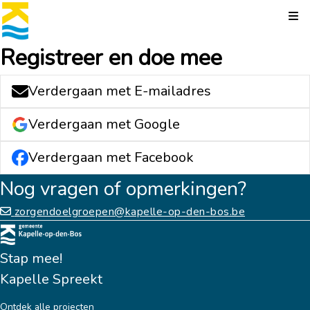
Kli
Registreer en doe mee
Verdergaan met E-mailadres
Verdergaan met Google
Verdergaan met Facebook
Nog vragen of opmerkingen?
zorgendoelgroepen@kapelle-op-den-bos.be
Stap mee!
Kapelle Spreekt
Ontdek alle projecten