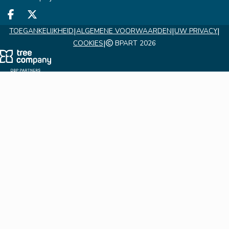
Deel op facebook
Deel op X
|
|
|
TOEGANKELIJKHEID
ALGEMENE VOORWAARDEN
UW PRIVACY
|
COOKIES
BPART 2026