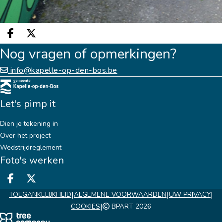
Deel op facebook
Deel op X
Nog vragen of opmerkingen?
info@kapelle-op-den-bos.be
Let's pimp it
Dien je tekening in
Over het project
Wedstrijdreglement
Foto's werken
Deel op facebook
Deel op X
|
|
|
TOEGANKELIJKHEID
ALGEMENE VOORWAARDEN
UW PRIVACY
|
COOKIES
BPART 2026