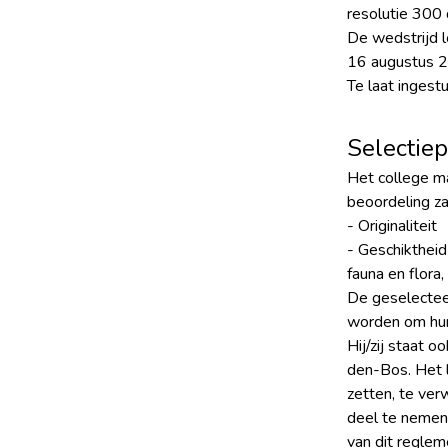
resolutie 300 
De wedstrijd l
16 augustus 20
Te laat ingest
Selectie
Het college m
beoordeling za
- Originaliteit
- Geschiktheid
fauna en flora
De geselecteer
worden om hun
Hij/zij staat 
den-Bos. Het l
zetten, te ver
deel te nemen
van dit reglem