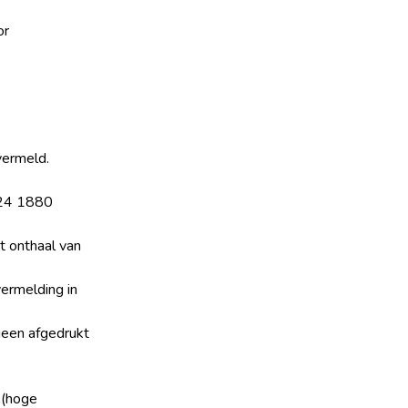
or
vermeld.
t 24 1880
t onthaal van
ermelding in
geen afgedrukt
l (hoge