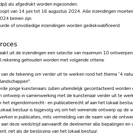
dpi) als afgedrukt worden ingezonden.
oopt van 14 juni tot 16 augustus 2024. Alle inzendingen moeten u
24 binnen zijn.
uurde of onvolledige inzendingen worden gediskwalificeerd.
proces
aakt uit de inzendingen een selectie van maximum 10 ontwerpen
l rekening gehouden worden met volgende criteria:
 van de tekening om verder uit te werken rond het thema “4 nat
, landschappen".
de jonge kunstenaars zullen uiteindelijk gecontacteerd worden 
 ontwerp in samenwerking met de kunstenaar verder uit te wer
ook het eigendomsrecht- en publicatierecht af aan het lokaal best
okaal bestuur is bijgevolg vrij om het winnende ontwerp op de 
werken in publicaties, mits vermelding van de naam van de ontwe
 aan deze wedstrijd aanvaardt de deelnemer alle bepalingen en
ent, net als de beslissing van het lokaal bestuur.