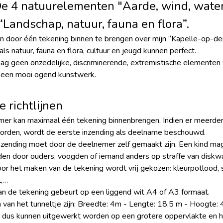
e 4 natuurelementen "Aarde, wind, wate
“Landschap, natuur, fauna en flora”.
 door één tekening binnen te brengen over mijn “Kapelle-op-d
s natuur, fauna en flora, cultuur en jeugd kunnen perfect.
g geen onzedelijke, discriminerende, extremistische elementen 
 een mooi ogend kunstwerk.
e richtlijnen
mer kan maximaal één tekening binnenbrengen. Indien er meerd
orden, wordt de eerste inzending als deelname beschouwd.
zending moet door de deelnemer zelf gemaakt zijn. Een kind mag
n door ouders, voogden of iemand anders op straffe van diskwali
or het maken van de tekening wordt vrij gekozen: kleurpotlood, sti
l,…
an de tekening gebeurt op een liggend wit A4 of A3 formaat.
van het tunneltje zijn: Breedte: 4m - Lengte: 18,5 m - Hoogte: 
 dus kunnen uitgewerkt worden op een grotere oppervlakte en he