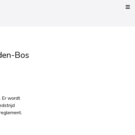
Kli
-den-Bos
. Er wordt
dstrijd
dreglement.