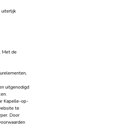
iterlijk
. Met de
uurelementen,
en uitgenodigd
ken.
uur Kapelle-op-
website te
rper. Door
 voorwaarden