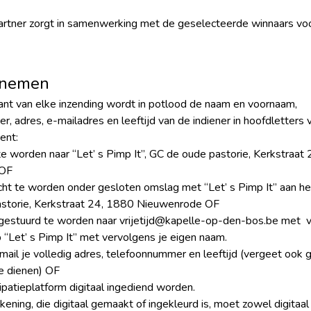
artner zorgt in samenwerking met de geselecteerde winnaars vo
lnemen
ant van elke inzending wordt in potlood de naam en voornaam,
, adres, e-mailadres en leeftijd van de indiener in hoofdletters 
ent:
e worden naar “Let’ s Pimp It”, GC de oude pastorie, Kerkstraa
 OF
ht te worden onder gesloten omslag met “Let’ s Pimp It” aan he
storie, Kerkstraat 24, 1880 Nieuwenrode OF
rgestuurd te worden naar vrijetijd@kapelle-op-den-bos.be met v
“Let’ s Pimp It” met vervolgens je eigen naam.
mail je volledig adres, telefoonnummer en leeftijd (vergeet ook 
te dienen) OF
cipatieplatform digitaal ingediend worden.
ekening, die digitaal gemaakt of ingekleurd is, moet zowel digitaa