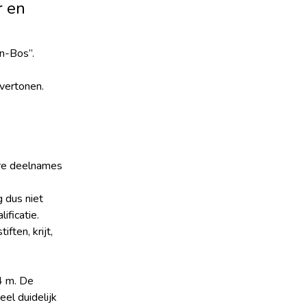
r en
en-Bos”.
vertonen.
ere deelnames
 dus niet
ficatie.
ften, krijt,
4 m. De
el duidelijk