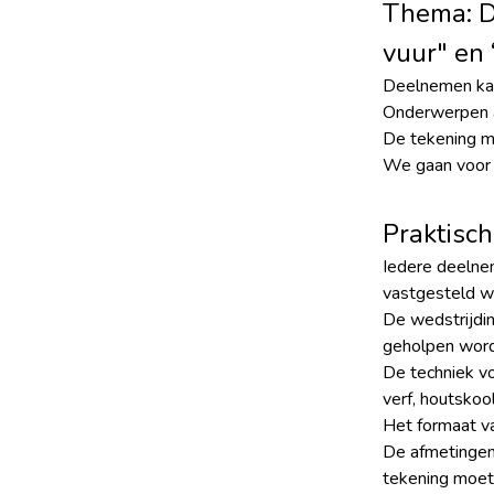
Thema: D
vuur" en 
Deelnemen kan
Onderwerpen al
De tekening ma
We gaan voor
Praktisch
Iedere deelne
vastgesteld w
De wedstrijdin
geholpen worde
De techniek vo
verf, houtskoo
Het formaat v
De afmetingen 
tekening moet