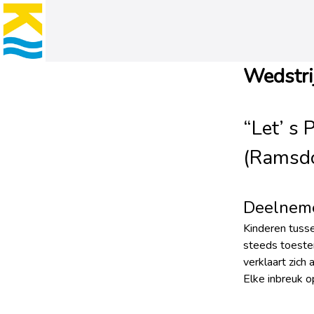
Wedstri
“Let’ s 
(Ramsdo
Deelnem
Kinderen tusse
steeds toeste
verklaart zic
Elke inbreuk o