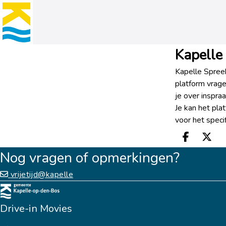
Kapelle
Kapelle Spreek
platform vrag
je over inspra
Je kan het pla
voor het speci
Deel o
Dee
Nog vragen of opmerkingen?
vrijetijd@kapelle
Drive-in Movies