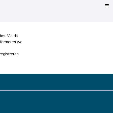
Kli
os. Via dit
informeren we
registreren