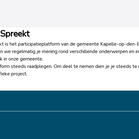
 Spreekt
t is het participatieplatform van de gemeente Kapelle-op-den-B
en we regelmatig je mening rond verschillende onderwerpen en 
ak in onze gemeente.
tform steeds raadplegen. Om deel te nemen dien je je steeds te 
fieke project.
p facebook
l op twitter