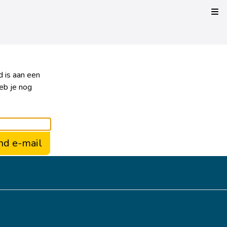
Kli
 is aan een
eb je nog