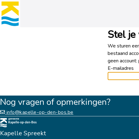
Stel j
We sturen een
bestaand accou
geen account: 
E-mailadres
Nog vragen of opmerkingen?
info@kapelle-op-den-bos.be
Kapelle Spreekt