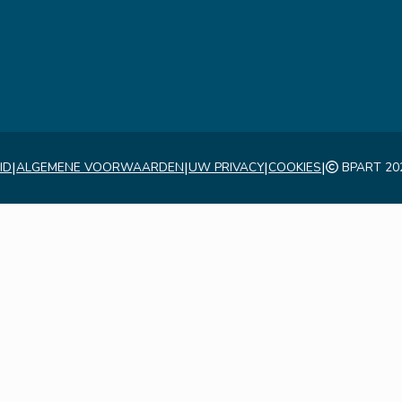
|
|
|
|
ID
ALGEMENE VOORWAARDEN
UW PRIVACY
COOKIES
BPART 20