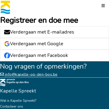
Kli
Registreer en doe mee
Verdergaan met E-mailadres
Verdergaan met Google
Verdergaan met Facebook
Nog vragen of opmerkingen?
info@kapelle-op-den-bos.be
Kapelle Spreekt
Wat is Kapelle Spreekt?
Contacteer ons