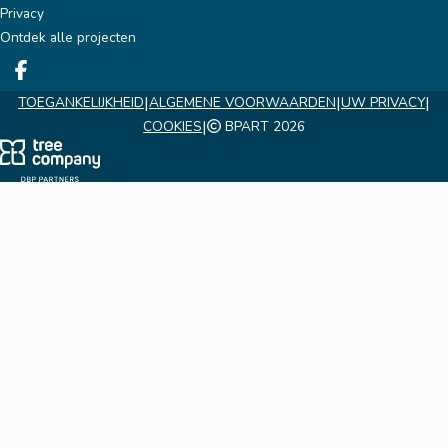
Privacy
Ontdek alle projecten
Deel op facebook
|
|
|
TOEGANKELIJKHEID
ALGEMENE VOORWAARDEN
UW PRIVACY
|
COOKIES
BPART 2026