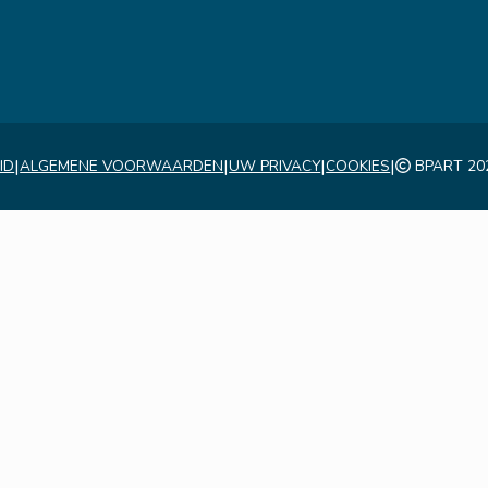
|
|
|
|
ID
ALGEMENE VOORWAARDEN
UW PRIVACY
COOKIES
BPART 20