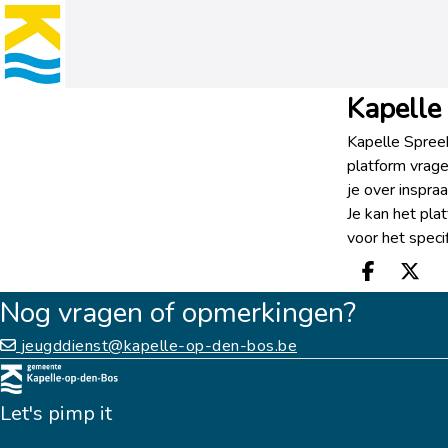
Kapelle
Kapelle Spreek
platform vrag
je over inspra
Je kan het pla
voor het speci
Deel o
Dee
Nog vragen of opmerkingen?
jeugddienst@kapelle-op-den-bos.be
Let's pimp it