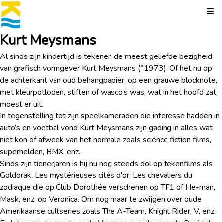
Kli
Kurt Meysmans
Al sinds zijn kindertijd is tekenen de meest geliefde bezigheid
van grafisch vormgever Kurt Meysmans (°1973). Of het nu op
de achterkant van oud behangpapier, op een grauwe blocknote,
met kleurpotloden, stiften of wasco’s was, wat in het hoofd zat,
moest er uit.
In tegenstelling tot zijn speelkameraden die interesse hadden in
auto’s en voetbal vond Kurt Meysmans zijn gading in alles wat
niet kon of afweek van het normale zoals science fiction films,
superhelden, BMX, enz.
Sinds zijn tienerjaren is hij nu nog steeds dol op tekenfilms als
Goldorak, Les mystérieuses cités d'or, Les chevaliers du
zodiaque die op Club Dorothée verschenen op TF1 of He-man,
Mask, enz. op Veronica. Om nog maar te zwijgen over oude
Amerikaanse cultseries zoals The A-Team, Knight Rider, V, enz.