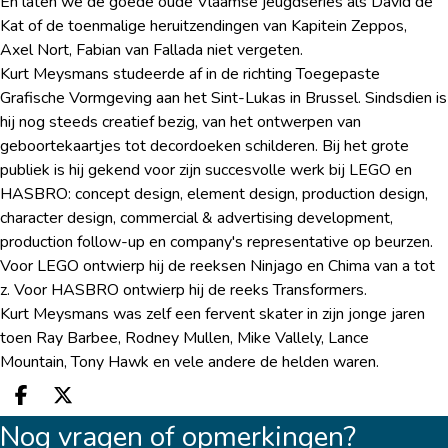
En laten we de goede oude Vlaamse jeugdseries als David de
Kat of de toenmalige heruitzendingen van Kapitein Zeppos,
Axel Nort, Fabian van Fallada niet vergeten.
Kurt Meysmans studeerde af in de richting Toegepaste
Grafische Vormgeving aan het Sint-Lukas in Brussel. Sindsdien is
hij nog steeds creatief bezig, van het ontwerpen van
geboortekaartjes tot decordoeken schilderen. Bij het grote
publiek is hij gekend voor zijn succesvolle werk bij LEGO en
HASBRO: concept design, element design, production design,
character design, commercial & advertising development,
production follow-up en company's representative op beurzen.
Voor LEGO ontwierp hij de reeksen Ninjago en Chima van a tot
z. Voor HASBRO ontwierp hij de reeks Transformers.
Kurt Meysmans was zelf een fervent skater in zijn jonge jaren
toen Ray Barbee, Rodney Mullen, Mike Vallely, Lance
Mountain, Tony Hawk en vele andere de helden waren.
Deel op facebook
Deel op X
Nog vragen of opmerkingen?