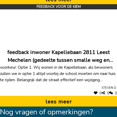
FEEDBACK VOOR DE KIEM
feedback inwoner Kapellebaan 2811 Leest
Mechelen (gedeelte tussen smalle weg en
voorkeur: Optie 1. Wij wonen in de Kapellebaan, als bewoners
kleine heide)
zullen we in optie 1 altijd voorbij de school moeten om naar huis
te rijden. Belangrijk dat de straat effectief een wijziging
ondergaat, niet enkel borden plaatsen dat iets wel of niet mag
Steven D.
maar zo herinrichten dat het 'afgedwongen' wordt. Bij de variant
0
0
0
vrezen we dat er nog altijd sluipverkeer zal zijn van de kleine
lees meer
heide via de smalle weg richting Kapelle op den bos. (ook al zou
Nog vragen of opmerkingen?
dit voor ons als bewoners efficiënt zijn om naar onze voordeur te