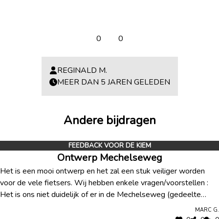
0
0
REGINALD M.
MEER DAN 5 JAREN GELEDEN
Andere bijdragen
FEEDBACK VOOR DE KIEM
Ontwerp Mechelseweg
Het is een mooi ontwerp en het zal een stuk veiliger worden
voor de vele fietsers. Wij hebben enkele vragen/voorstellen :
Het is ons niet duidelijk of er in de Mechelseweg (gedeelte
fietsstraat) nog mag/kan geparkeerd worden of is het enkel
Marc G.
laden en lossen? Nu rijden vaak auto’s op de voetpaden, is dit