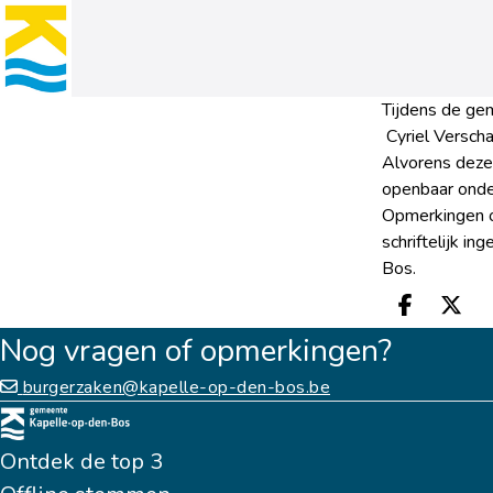
Tijdens de ge
Cyriel Verscha
Alvorens deze 
openbaar onder
Opmerkingen o
schriftelijk i
Bos.
Deel o
Dee
Nog vragen of opmerkingen?
burgerzaken@kapelle-op-den-bos.be
Ontdek de top 3