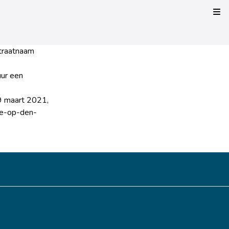
Kli
straatnaam
uur een
9 maart 2021,
lle-op-den-