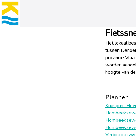
Fietssn
Het lokaal be
tussen Dender
provincie Vlaa
worden aangel
hoogte van de 
Plannen
Kruispunt Hov
Hombeekseweg
Hombeekseweg
Hombeeksewe
Verbindingswe