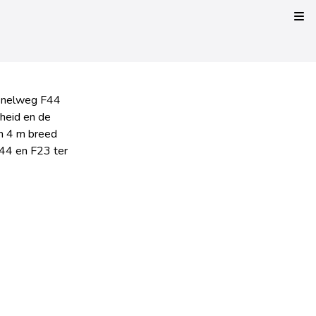
Kli
ssnelweg F44
heid en de
an 4 m breed
F44 en F23 ter