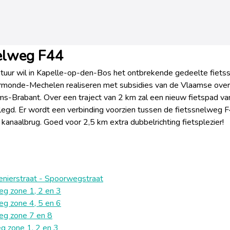
elweg F44
stuur wil in Kapelle-op-den-Bos het ontbrekende gedeelte fiet
monde-Mechelen realiseren met subsidies van de Vlaamse over
ms-Brabant. Over een traject van 2 km zal een nieuw fietspad v
egd. Er wordt een verbinding voorzien tussen de fietssnelweg 
kanaalbrug. Goed voor 2,5 km extra dubbelrichting fietsplezier!
enierstraat - Spoorwegstraat
 zone 1, 2 en 3
 zone 4, 5 en 6
g zone 7 en 8
g zone 1, 2 en 3