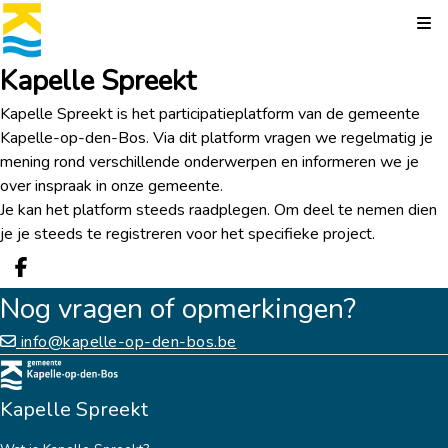
Kli
Kapelle Spreekt
Kapelle Spreekt is het participatieplatform van de gemeente
Kapelle-op-den-Bos. Via dit platform vragen we regelmatig je
mening rond verschillende onderwerpen en informeren we je
over inspraak in onze gemeente.
Je kan het platform steeds raadplegen. Om deel te nemen dien
je je steeds te registreren voor het specifieke project.
Deel op facebook
Nog vragen of opmerkingen?
info@kapelle-op-den-bos.be
Kapelle Spreekt