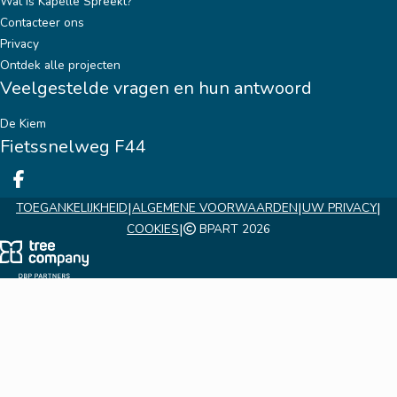
Wat is Kapelle Spreekt?
Contacteer ons
Privacy
Ontdek alle projecten
Veelgestelde vragen en hun antwoord
De Kiem
Fietssnelweg F44
Deel op facebook
|
|
|
TOEGANKELIJKHEID
ALGEMENE VOORWAARDEN
UW PRIVACY
|
COOKIES
BPART 2026