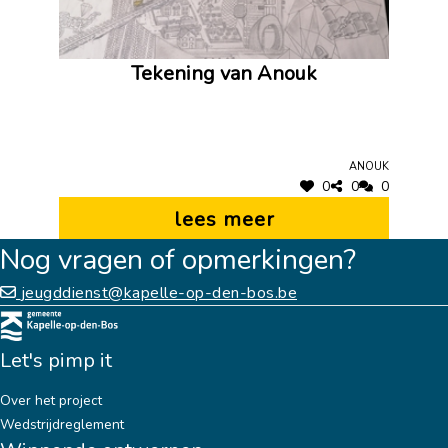
Tekening van Anouk
Anouk
0
0
0
lees meer
Nog vragen of opmerkingen?
jeugddienst@kapelle-op-den-bos.be
Let's pimp it
Over het project
Wedstrijdreglement