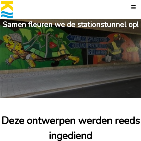
Kli
Samen fleuren we de stationstunnel op!
10
0
0
0
Deze ontwerpen werden reeds
ingediend