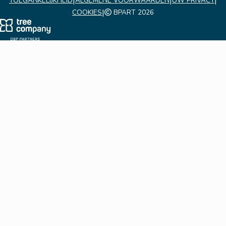
|
|
|
TOEGANKELIJKHEID
ALGEMENE VOORWAARDEN
UW PRIVACY
|
COOKIES
BPART 2026