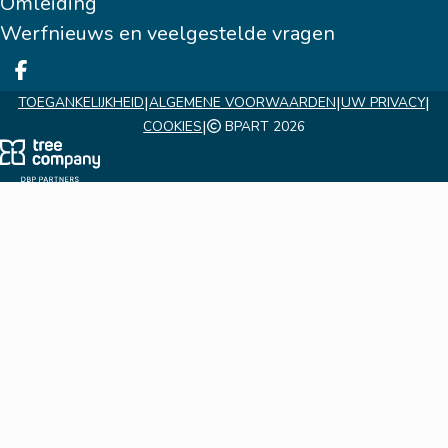
Omleiding
Werfnieuws en veelgestelde vragen
Deel op facebook
|
|
|
TOEGANKELIJKHEID
ALGEMENE VOORWAARDEN
UW PRIVACY
|
COOKIES
BPART 2026