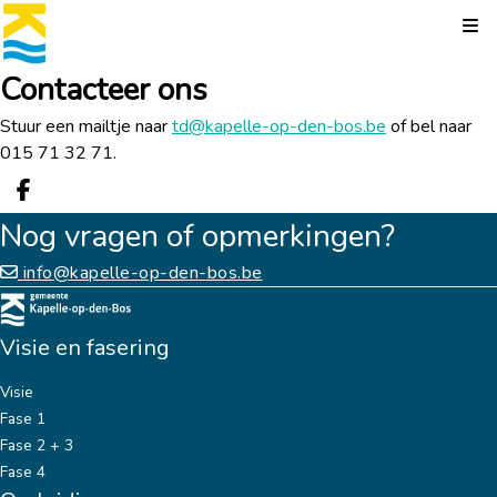
Kli
Contacteer ons
Stuur een mailtje naar
td@kapelle-op-den-bos.be
of bel naar
015 71 32 71.
Deel op facebook
Nog vragen of opmerkingen?
info@kapelle-op-den-bos.be
Visie en fasering
Visie
Fase 1
Fase 2 + 3
Fase 4