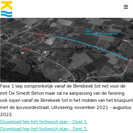
Kli
Fase 1 liep oorspronkelijk vanaf de Birrebeek tot net voor de
inrit De Smedt Beton maar zal na aanpassing van de fasering
ook lopen vanaf de Birrebeek tot in het midden van het kruispunt
met de Ipsvoordestraat. Uitvoering: november 2021 - augustus
2022.
Download hier het technisch plan - Deel 1.
Download hier het technisch plan - Deel 2.