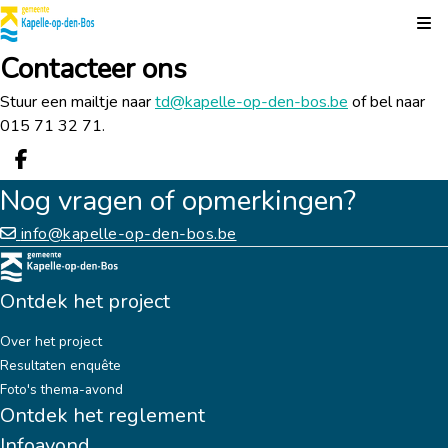
Kli
Contacteer ons
Stuur een mailtje naar
td@kapelle-op-den-bos.be
of bel naar
015 71 32 71.
Deel op facebook
Nog vragen of opmerkingen?
info@kapelle-op-den-bos.be
Ontdek het project
Over het project
Resultaten enquête
Foto's thema-avond
Ontdek het reglement
Infoavond